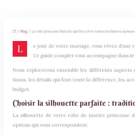
/
Blog
/ La robe princesse blanche qui fera rêver toutes les futures épouses 
Le jour de votre mariage, vous rêvez d’une robe de princesse blanche, symbole d’amour et de pureté ? Ce moment unique mérite une robe exceptionnelle.
Ce guide complet vous accompagne dans le choi
Nous explorerons ensemble les différents aspects es
tissus, les détails qui font toute la différence, les
budget.
Choisir la silhouette parfaite : tradit
La silhouette de votre robe de mariée princesse dé
options qui vous correspondent.