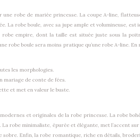
ur une robe de mariée princesse. La coupe A-line, flatteu
sée. La robe boule, avec sa jupe ample et volumineuse, est 
obe empire, dont la taille est située juste sous la poitri
: une robe boule sera moins pratique qu’une robe A-line. En
outes les morphologies.
n mariage de conte de fées.
ette et met en valeur le buste.
odernes et originales de la robe princesse. La robe bohème
 robe minimaliste, épurée et élégante, met l’accent sur la 
 sobre. Enfin, la robe romantique, riche en détails, broderi