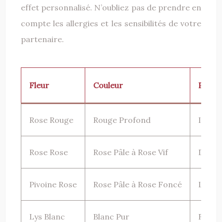
effet personnalisé. N’oubliez pas de prendre en
compte les allergies et les sensibilités de votre
partenaire.
Fleur
Couleur
Parfu
Rose Rouge
Rouge Profond
Intens
Rose Rose
Rose Pâle à Rose Vif
Doux e
Pivoine Rose
Rose Pâle à Rose Foncé
Léger
Lys Blanc
Blanc Pur
Fort e