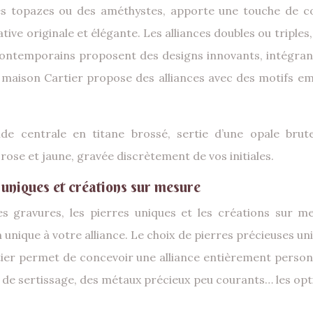
 topazes ou des améthystes, apporte une touche de coule
tive originale et élégante. Les alliances doubles ou triples
 contemporains proposent des designs innovants, intégrant
la maison Cartier propose des alliances avec des motifs 
e centrale en titane brossé, sertie d’une opale brut
rose et jaune, gravée discrètement de vos initiales.
 uniques et créations sur mesure
 gravures, les pierres uniques et les créations sur mes
ique à votre alliance. Le choix de pierres précieuses uniq
tier permet de concevoir une alliance entièrement personn
 de sertissage, des métaux précieux peu courants… les opti